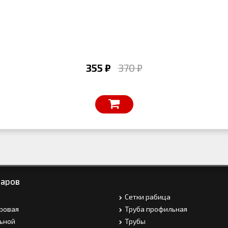
355 ₽
370 ₽
варов
Сетки рабица
ровая
Труба профильная
ьной
Трубы