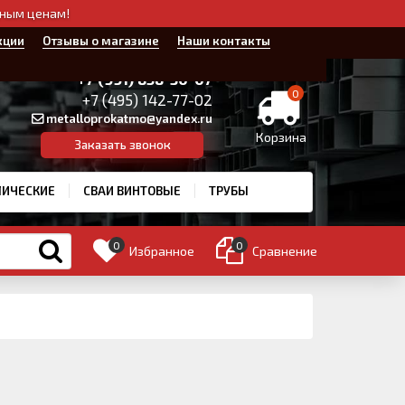
дным ценам!
кции
Отзывы о магазине
Наши контакты
+7 (991) 858-30-07
0
+7 (495) 142-77-02
metalloprokatmo@yandex.ru
Корзина
Заказать звонок
ЛИЧЕСКИЕ
СВАИ ВИНТОВЫЕ
ТРУБЫ
0
0
Избранное
Сравнение