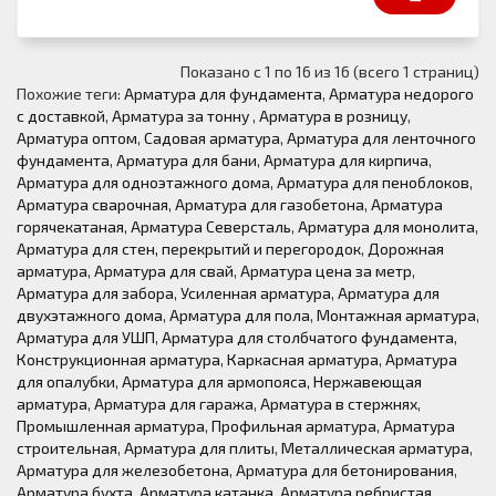
Показано с 1 по 16 из 16 (всего 1 страниц)
Похожие теги:
Арматура для фундамента
,
Арматура недорого
с доставкой
,
Арматура за тонну
,
Арматура в розницу
,
Арматура оптом
,
Садовая арматура
,
Арматура для ленточного
фундамента
,
Арматура для бани
,
Арматура для кирпича
,
Арматура для одноэтажного дома
,
Арматура для пеноблоков
,
Арматура сварочная
,
Арматура для газобетона
,
Арматура
горячекатаная
,
Арматура Северсталь
,
Арматура для монолита
,
Арматура для стен, перекрытий и перегородок
,
Дорожная
арматура
,
Арматура для свай
,
Арматура цена за метр
,
Арматура для забора
,
Усиленная арматура
,
Арматура для
двухэтажного дома
,
Арматура для пола
,
Монтажная арматура
,
Арматура для УШП
,
Арматура для столбчатого фундамента
,
Конструкционная арматура
,
Каркасная арматура
,
Арматура
для опалубки
,
Арматура для армопояса
,
Нержавеющая
арматура
,
Арматура для гаража
,
Арматура в стержнях
,
Промышленная арматура
,
Профильная арматура
,
Арматура
строительная
,
Арматура для плиты
,
Металлическая арматура
,
Арматура для железобетона
,
Арматура для бетонирования
,
Арматура бухта
,
Арматура катанка
,
Арматура ребристая
,