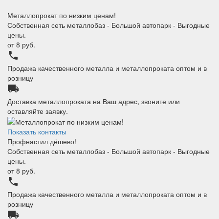
Металлопрокат по низким ценам!
Собственная сеть металлобаз - Большой автопарк - Выгодные
цены.
от
8
руб.
phone
Продажа качественного металла и металлопроката оптом и в
розницу
local_shipping
Доставка металлопроката на Ваш адрес, звоните или
оставляйте заявку.
Показать контакты
Профнастил дёшево!
Собственная сеть металлобаз - Большой автопарк - Выгодные
цены.
от
8
руб.
phone
Продажа качественного металла и металлопроката оптом и в
розницу
local_shipping